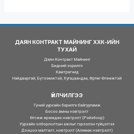
ДАЯН КОНТРАКТ МАЙНИНГ ХХК-ИЙН
ТУХАЙ
Даян Контракт Майнинг
Бидний зорилго
Хамтрагчид
Найдвартай, Бүтээмжтэй, Хугацаандаа, Өртөг-Өгөөжтэй
ҮЙЛЧИЛГЭЭ
Гүний уурхайн барилга байгууламж
Босоо амны нэвтрэлт
Өгсөж өрөмдөх нэвтрэлт (Рэйзбоор)
Уурхайн олборлолтын ажлыг гэрээлэн гүйцэтгэх
Дээшээ малталт, нэвтрэлт (Алимак нэвтрэлт)