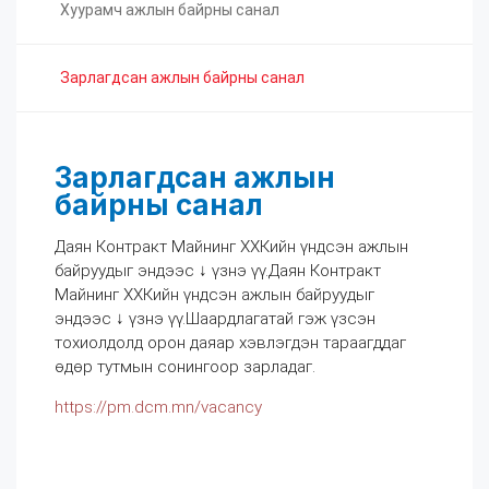
Хуурамч ажлын байрны санал
Зарлагдсан ажлын байрны санал
Зарлагдсан ажлын
байрны санал
Даян Контракт Майнинг ХХКийн үндсэн ажлын
байруудыг эндээс ↓ үзнэ үү.Даян Контракт
Майнинг ХХКийн үндсэн ажлын байруудыг
эндээс ↓ үзнэ үү.Шаардлагатай гэж үзсэн
тохиолдолд орон даяар хэвлэгдэн тараагддаг
өдөр тутмын сонингоор зарладаг.
https://pm.dcm.mn/vacancy